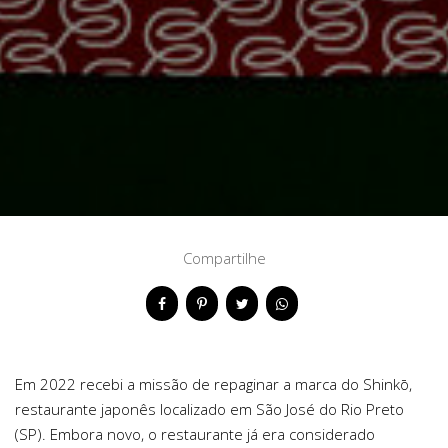
Compartilhe
Em 2022 recebi a missão de repaginar a marca do Shinkō,
restaurante japonês localizado em São José do Rio Preto
(SP). Embora novo, o restaurante já era considerado